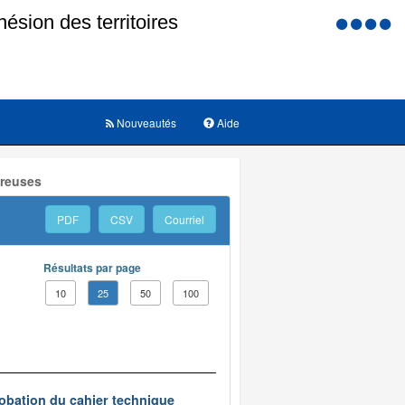
Menu
d'accessi
Nouveautés
Aide
ereuses
PDF
CSV
Courriel
Résultats par page
10
25
50
100
obation du cahier technique