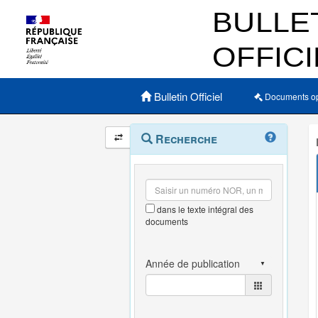
Menu principal
Bulletin Officiel
Documents o
Navigation
Menu
Recherche
contextuel
et
outils
annexes
dans le texte intégral des
documents