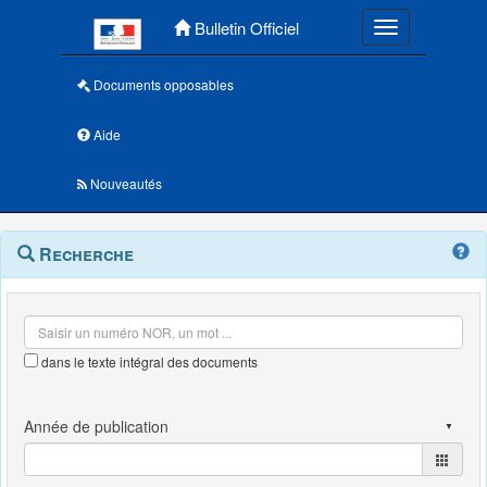
Menu principal
Bulletin Officiel
Toggle navigatio
Documents opposables
Aide
Nouveautés
Navigation
Menu
Recherche
contextuel
et
outils
annexes
dans le texte intégral des documents