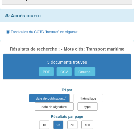
Accès direct
Fascicules du CCTG "travaux" en vigueur
Résultats de recherche : - Mots clés: Transport maritime
5 documents trouvés
PDF
CSV
Courriel
Tri par
date de publication
thématique
date de signature
type
Résultats par page
10
25
50
100