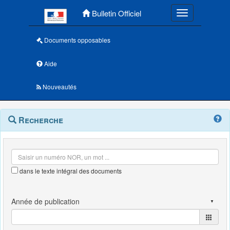
Menu principal
Bulletin Officiel
Toggle navigatio
Documents opposables
Aide
Nouveautés
Navigation
Menu
Recherche
contextuel
et
outils
annexes
dans le texte intégral des documents