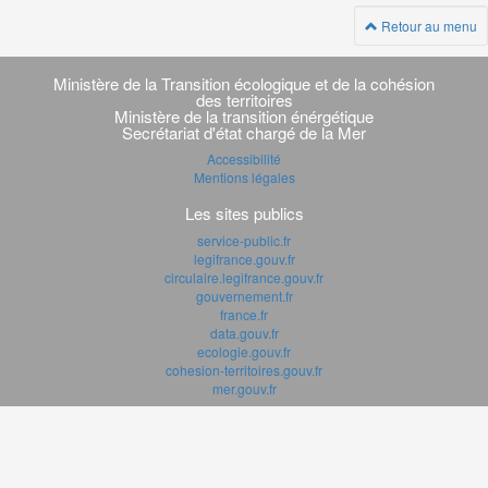
Retour au menu
Navigation
transverse
Ministère de la Transition écologique et de la cohésion
des territoires
Ministère de la transition énérgétique
Secrétariat d'état chargé de la Mer
Accessibilité
Mentions légales
Les sites publics
service-public.fr
legifrance.gouv.fr
circulaire.legifrance.gouv.fr
gouvernement.fr
france.fr
data.gouv.fr
ecologie.gouv.fr
cohesion-territoires.gouv.fr
mer.gouv.fr