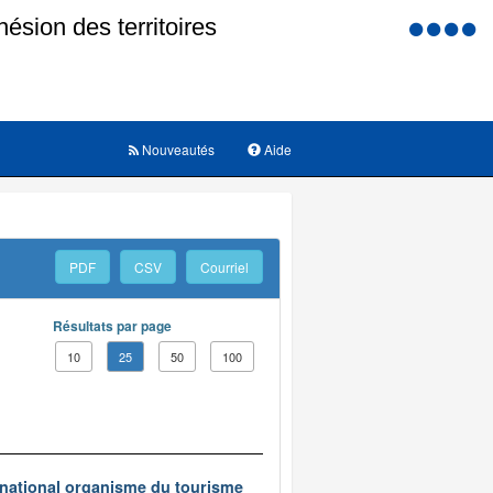
Menu
d'accessi
Nouveautés
Aide
PDF
CSV
Courriel
Résultats par page
10
25
50
100
t national organisme du tourisme