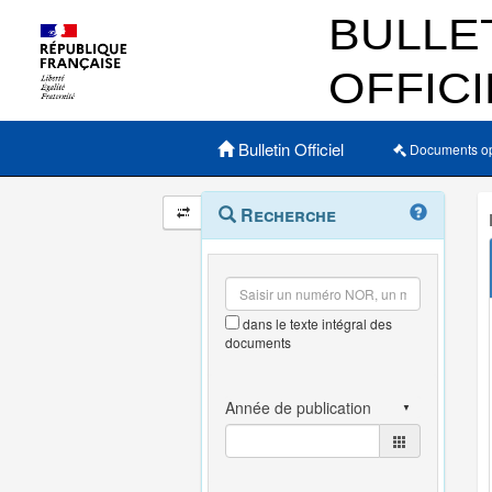
Menu principal
Bulletin Officiel
Documents o
Navigation
Menu
Recherche
contextuel
et
outils
annexes
dans le texte intégral des
documents