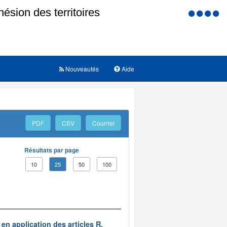
Menu
d'accessi
Nouveautés
Aide
PDF
CSV
Courriel
Résultats par page
10
25
50
100
en application des articles R.