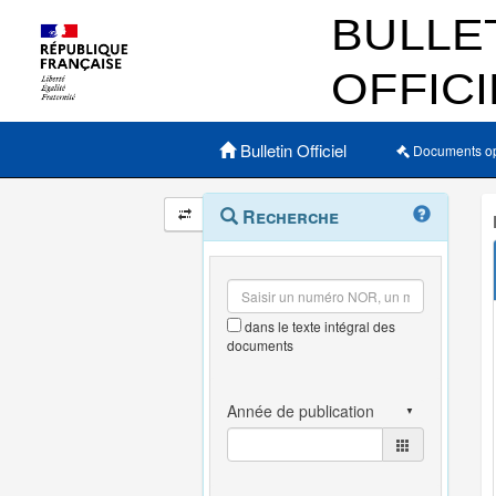
Menu principal
Bulletin Officiel
Documents o
Navigation
Menu
Recherche
contextuel
et
outils
annexes
dans le texte intégral des
documents