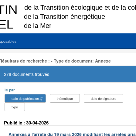
pposables
Résultats de recherche : - Type de document: Annexe
278 documents trouvés
Tri par
date de publication
thématique
date de signature
type
Publié le : 30-04-2026
Annexes à l'arrêté du 19 mars 2026 modifiant les arrêtés pris 