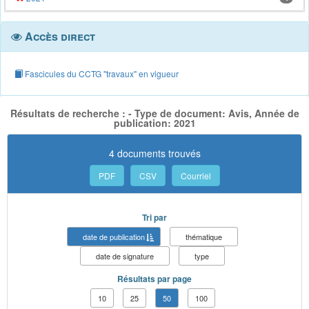
Accès direct
Fascicules du CCTG "travaux" en vigueur
Résultats de recherche : - Type de document: Avis, Année de
publication: 2021
4 documents trouvés
PDF
CSV
Courriel
Tri par
date de publication
thématique
date de signature
type
Résultats par page
10
25
50
100