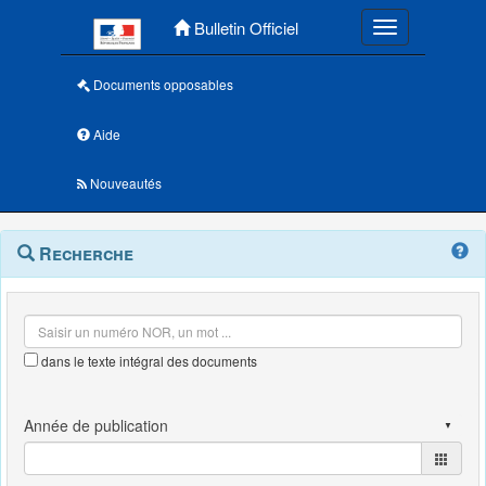
Menu principal
Bulletin Officiel
Toggle navigatio
Documents opposables
Aide
Nouveautés
Navigation
Menu
Recherche
contextuel
et
outils
annexes
dans le texte intégral des documents