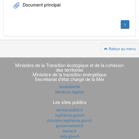
Document principal
1
Retour au menu
Navigation
transverse
Ministère de la Transition écologique et de la cohésion
des territoires
Ministère de la transition énérgétique
Secrétariat d'état chargé de la Mer
Accessibilité
Mentions légales
Les sites publics
service-public.fr
legifrance.gouv.fr
circulaire.legifrance.gouv.fr
gouvernement.fr
france.fr
data.gouv.fr