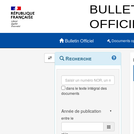
Menu principal
Bulletin Officiel
Documents o
Navigation
Menu
Recherche
contextuel
et
outils
annexes
dans le texte intégral des
documents
entre le
et le