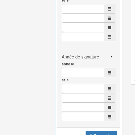
entre le
et le