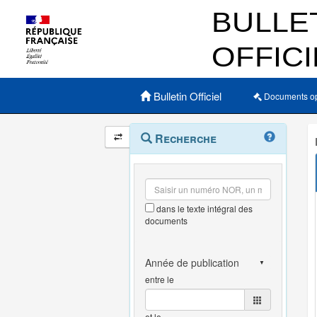
Menu principal
Bulletin Officiel
Documents o
Navigation
Menu
Recherche
contextuel
et
outils
annexes
dans le texte intégral des
documents
entre le
et le