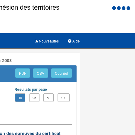
Menu
d'accessi
Nouveautés
Aide
: 2003
PDF
CSV
Courriel
Résultats par page
10
25
50
100
on des épreuves du certificat