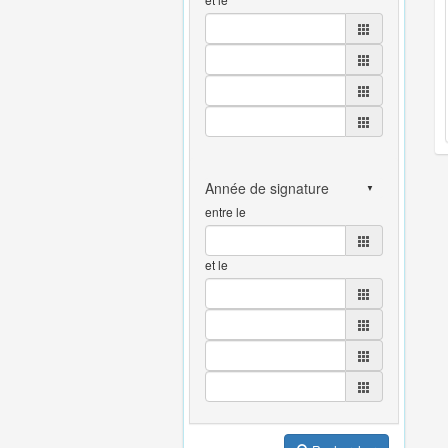
entre le
et le