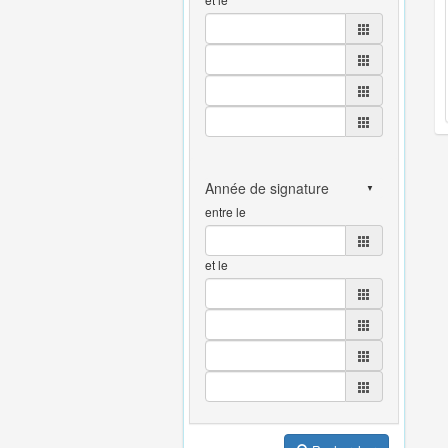
entre le
et le