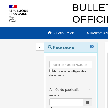
Menu principal
Bulletin Officiel
Documents o
Navigation
Menu
Recherche
contextuel
et
outils
annexes
dans le texte intégral des
documents
entre le
et le