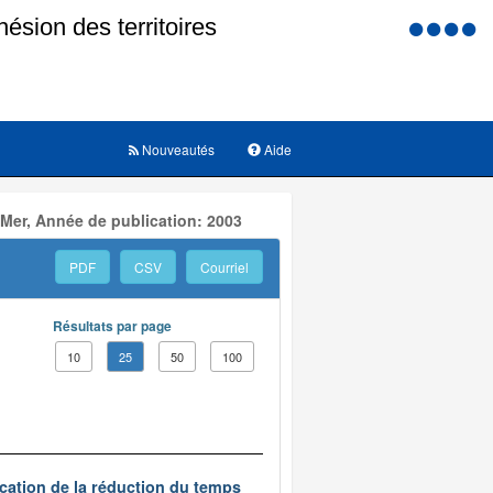
Menu
d'accessi
Nouveautés
Aide
 Mer, Année de publication: 2003
PDF
CSV
Courriel
Résultats par page
10
25
50
100
ication de la réduction du temps