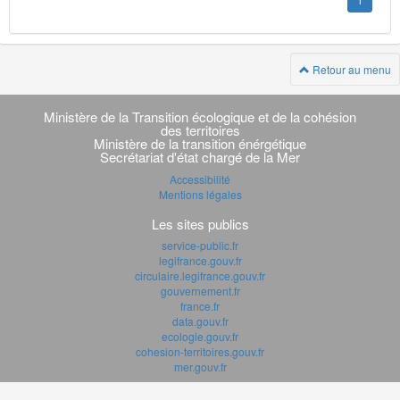
1
Retour au menu
Navigation
transverse
Ministère de la Transition écologique et de la cohésion
des territoires
Ministère de la transition énérgétique
Secrétariat d'état chargé de la Mer
Accessibilité
Mentions légales
Les sites publics
service-public.fr
legifrance.gouv.fr
circulaire.legifrance.gouv.fr
gouvernement.fr
france.fr
data.gouv.fr
ecologie.gouv.fr
cohesion-territoires.gouv.fr
mer.gouv.fr