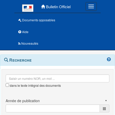
Menu principal
Bulletin Officiel
Toggle navigatio
Documents opposables
Aide
Nouveautés
Navigation
Menu
Recherche
contextuel
et
outils
annexes
dans le texte intégral des documents