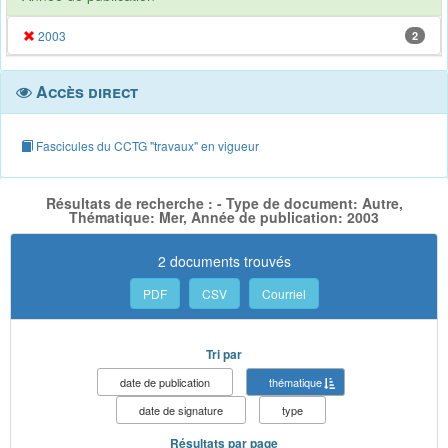
2003
2
Accès direct
Fascicules du CCTG "travaux" en vigueur
Résultats de recherche : - Type de document: Autre,
Thématique: Mer, Année de publication: 2003
2 documents trouvés
PDF
CSV
Courriel
Tri par
date de publication
thématique
date de signature
type
Résultats par page