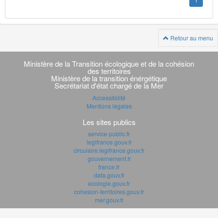
1
Retour au menu
Navigation
transverse
Ministère de la Transition écologique et de la cohésion
des territoires
Ministère de la transition énérgétique
Secrétariat d'état chargé de la Mer
Accessibilité
Mentions légales
Les sites publics
service-public.fr
legifrance.gouv.fr
circulaire.legifrance.gouv.fr
gouvernement.fr
france.fr
data.gouv.fr
ecologie.gouv.fr
cohesion-territoires.gouv.fr
mer.gouv.fr