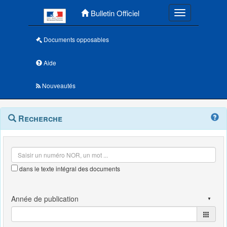
Menu principal
Bulletin Officiel
Toggle navigatio
Documents opposables
Aide
Nouveautés
Navigation
Menu
Recherche
contextuel
et
outils
annexes
dans le texte intégral des documents