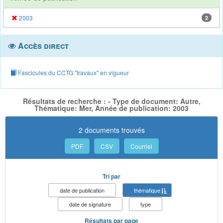
2003
2
Accès direct
Fascicules du CCTG "travaux" en vigueur
Résultats de recherche : - Type de document: Autre,
Thématique: Mer, Année de publication: 2003
2 documents trouvés
PDF
CSV
Courriel
Tri par
date de publication
thématique
date de signature
type
Résultats par page