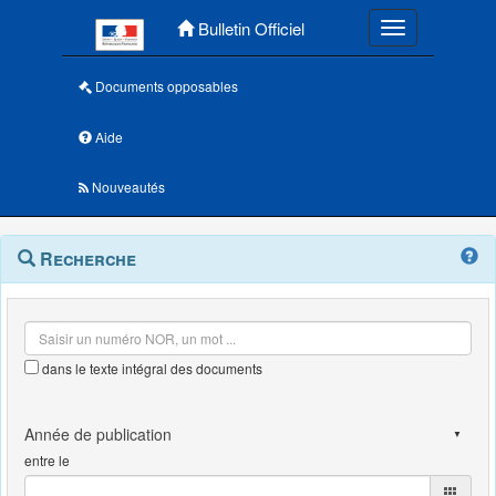
Menu principal
Bulletin Officiel
Toggle navigatio
Documents opposables
Aide
Nouveautés
Navigation
Menu
Recherche
contextuel
et
outils
annexes
dans le texte intégral des documents
entre le