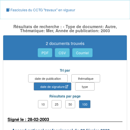
Fascicules du CCTG "travaux" en vigueur
Résultats de recherche : - Type de document: Autre,
Thématique: Mer, Année de publication: 2003
2 documents trouvés
PDF
CSV
Courriel
Tri par
date de publication
thématique
date de signature
type
Résultats par page
10
25
50
100
Signé le : 28-02-2003