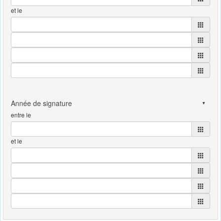
et le
entre le
et le