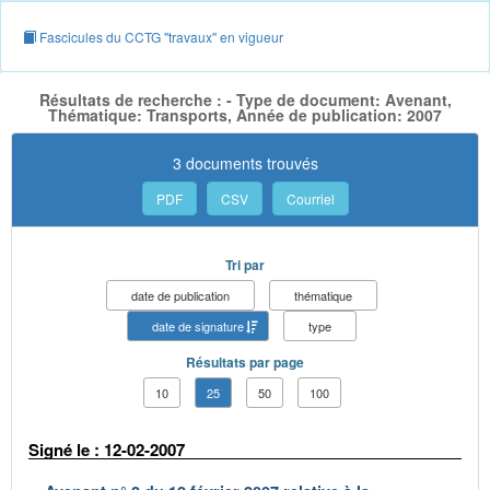
Fascicules du CCTG "travaux" en vigueur
Résultats de recherche : - Type de document: Avenant,
Thématique: Transports, Année de publication: 2007
3 documents trouvés
PDF
CSV
Courriel
Tri par
date de publication
thématique
date de signature
type
Résultats par page
10
25
50
100
Signé le : 12-02-2007