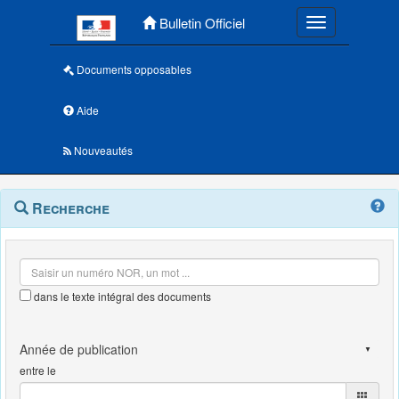
Menu principal
Bulletin Officiel
Toggle navigatio
Documents opposables
Aide
Nouveautés
Navigation
Menu
Recherche
contextuel
et
outils
annexes
dans le texte intégral des documents
entre le