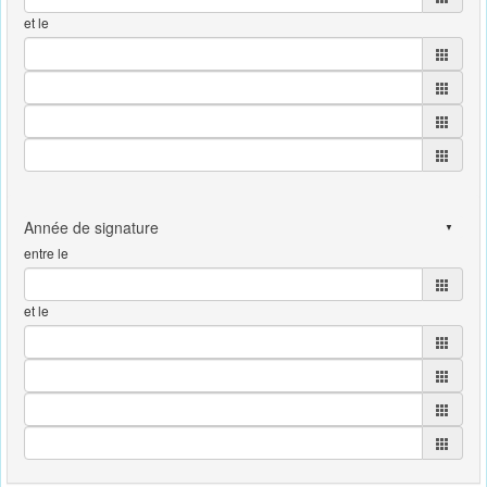
et le
entre le
et le