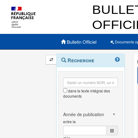
Menu principal
Bulletin Officiel
Documents o
Navigation
Menu
Recherche
contextuel
et
outils
annexes
dans le texte intégral des
documents
entre le
et le