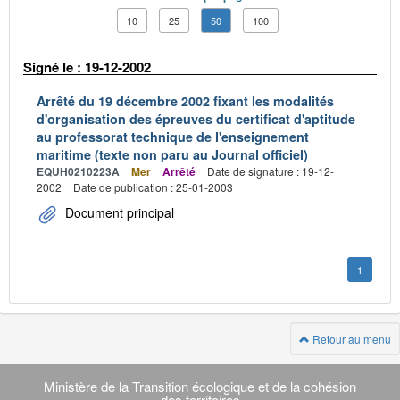
10
25
50
100
Signé le : 19-12-2002
Arrêté du 19 décembre 2002 fixant les modalités
d'organisation des épreuves du certificat d'aptitude
au professorat technique de l'enseignement
maritime (texte non paru au Journal officiel)
EQUH0210223A
Mer
Arrêté
Date de signature : 19-12-
2002
Date de publication : 25-01-2003
Document principal
1
Retour au menu
Navigation
transverse
Ministère de la Transition écologique et de la cohésion
des territoires