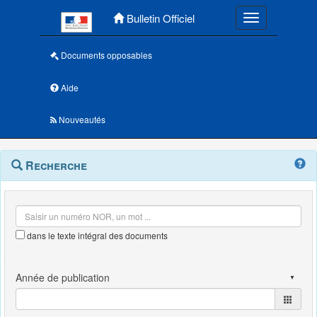
Menu principal
Bulletin Officiel
Toggle navigatio
Documents opposables
Aide
Nouveautés
Navigation
Menu
Recherche
contextuel
et
outils
annexes
dans le texte intégral des documents