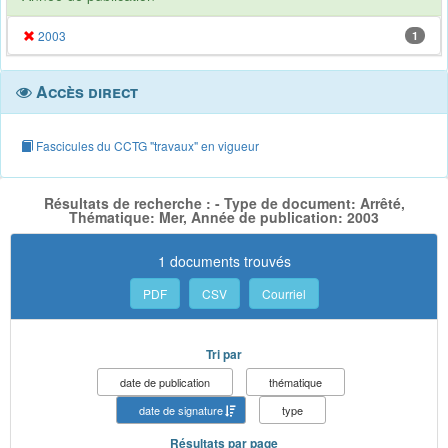
2003
1
Accès direct
Fascicules du CCTG "travaux" en vigueur
Résultats de recherche : - Type de document: Arrêté,
Thématique: Mer, Année de publication: 2003
1 documents trouvés
PDF
CSV
Courriel
Tri par
date de publication
thématique
date de signature
type
Résultats par page