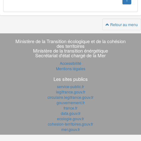
1
Retour au menu
Navigation
transverse
Ministère de la Transition écologique et de la cohésion
des territoires
Ministère de la transition énérgétique
Secrétariat d'état chargé de la Mer
Accessibilité
Mentions légales
Les sites publics
service-public.fr
legifrance.gouv.fr
circulaire.legifrance.gouv.fr
gouvernement.fr
france.fr
data.gouv.fr
ecologie.gouv.fr
cohesion-territoires.gouv.fr
mer.gouv.fr