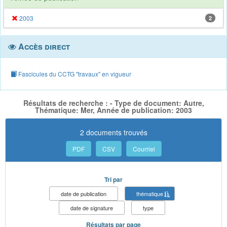
2003
2
Accès direct
Fascicules du CCTG "travaux" en vigueur
Résultats de recherche : - Type de document: Autre,
Thématique: Mer, Année de publication: 2003
2 documents trouvés
PDF
CSV
Courriel
Tri par
date de publication
thématique
date de signature
type
Résultats par page