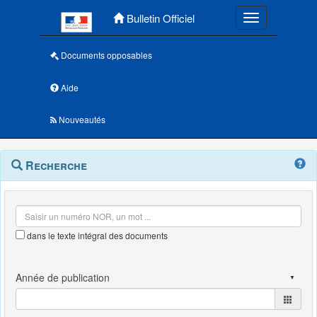
Menu principal
Bulletin Officiel
Toggle navigatio
Documents opposables
Aide
Nouveautés
Navigation
Menu
Recherche
contextuel
et
outils
annexes
dans le texte intégral des documents