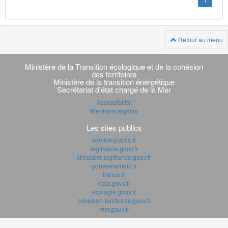
1
Retour au menu
Navigation
transverse
Ministère de la Transition écologique et de la cohésion
des territoires
Ministère de la transition énérgétique
Secrétariat d'état chargé de la Mer
Accessibilité
Mentions légales
Les sites publics
service-public.fr
legifrance.gouv.fr
circulaire.legifrance.gouv.fr
gouvernement.fr
france.fr
data.gouv.fr
ecologie.gouv.fr
cohesion-territoires.gouv.fr
mer.gouv.fr