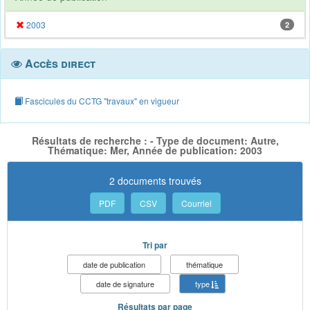
2003
2
Accès direct
Fascicules du CCTG "travaux" en vigueur
Résultats de recherche : - Type de document: Autre,
Thématique: Mer, Année de publication: 2003
2 documents trouvés
PDF
CSV
Courriel
Tri par
date de publication
thématique
date de signature
type
Résultats par page