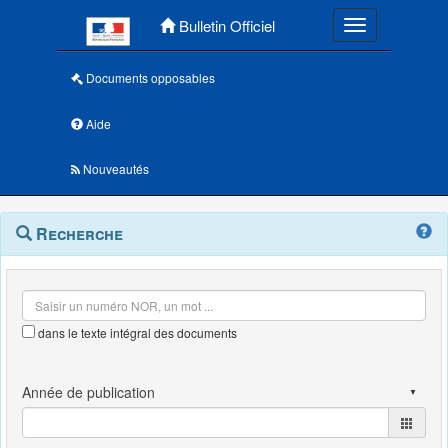
Menu principal
Bulletin Officiel
Toggle navigatio
Documents opposables
Aide
Nouveautés
Navigation
Menu
Recherche
contextuel
et
outils
annexes
dans le texte intégral des documents