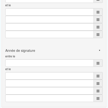
et le
entre le
et le