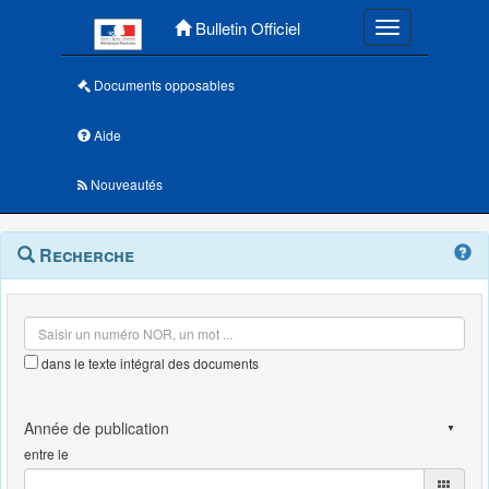
Menu principal
Bulletin Officiel
Toggle navigatio
Documents opposables
Aide
Nouveautés
Navigation
Menu
Recherche
contextuel
et
outils
annexes
dans le texte intégral des documents
entre le