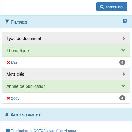
Rechercher
Filtres
Type de document
Thématique
Mer
4
Mots clés
Année de publication
2003
4
Accès direct
Fascicules du CCTG "travaux" en vigueur