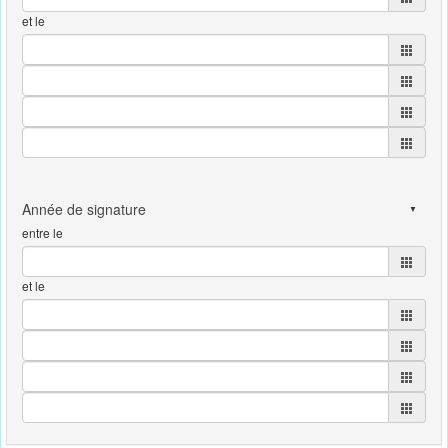
et le
entre le
et le