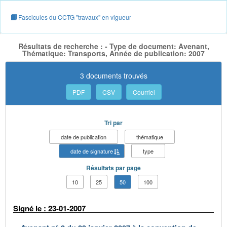
Fascicules du CCTG "travaux" en vigueur
Résultats de recherche : - Type de document: Avenant,
Thématique: Transports, Année de publication: 2007
3 documents trouvés
PDF
CSV
Courriel
Tri par
date de publication
thématique
date de signature
type
Résultats par page
10
25
50
100
Signé le : 23-01-2007