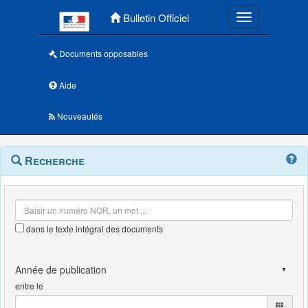
Menu principal
Bulletin Officiel
Toggle navigatio
Documents opposables
Aide
Nouveautés
Navigation
Menu
Recherche
contextuel
et
outils
annexes
dans le texte intégral des documents
entre le