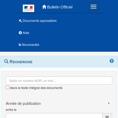
Menu principal
Bulletin Officiel
Toggle navigatio
Documents opposables
Aide
Nouveautés
Navigation
Menu
Recherche
contextuel
et
outils
annexes
dans le texte intégral des documents
entre le