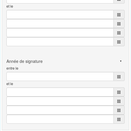
et le
entre le
et le