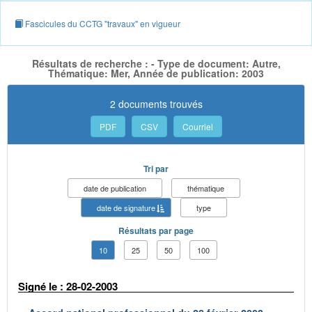
Fascicules du CCTG "travaux" en vigueur
Résultats de recherche : - Type de document: Autre,
Thématique: Mer, Année de publication: 2003
2 documents trouvés
PDF
CSV
Courriel
Tri par
date de publication
thématique
date de signature
type
Résultats par page
10
25
50
100
Signé le : 28-02-2003