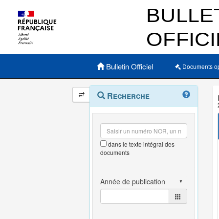
Menu principal
Bulletin Officiel
Documents o
Navigation
Menu
Recherche
contextuel
et
outils
annexes
dans le texte intégral des
documents