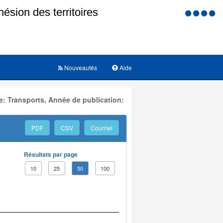
Menu
d'accessi
Nouveautés
Aide
: Transports, Année de publication:
PDF
CSV
Courriel
Résultats par page
10
25
50
100