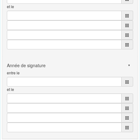
et le
entre le
et le