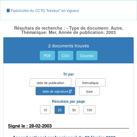
Fascicules du CCTG "travaux" en vigueur
Résultats de recherche : - Type de document: Autre,
Thématique: Mer, Année de publication: 2003
2 documents trouvés
PDF
CSV
Courriel
Tri par
date de publication
thématique
date de signature
type
Résultats par page
10
25
50
100
Signé le : 28-02-2003