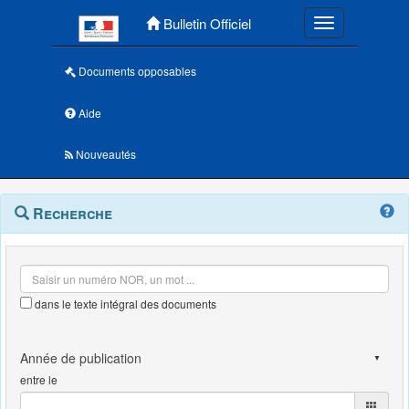
Menu principal
Bulletin Officiel
Toggle navigatio
Documents opposables
Aide
Nouveautés
Navigation
Menu
Recherche
contextuel
et
outils
annexes
dans le texte intégral des documents
entre le