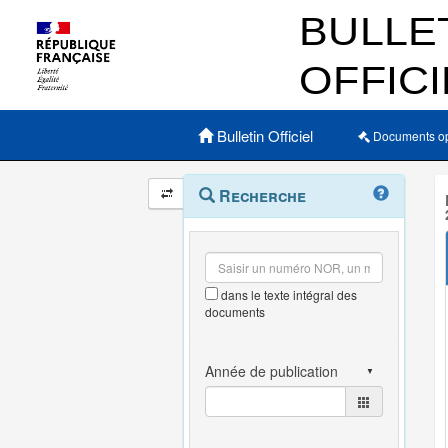
Menu principal
Bulletin Officiel
Documents o
Navigation
Menu
Recherche
contextuel
et
outils
annexes
dans le texte intégral des
documents