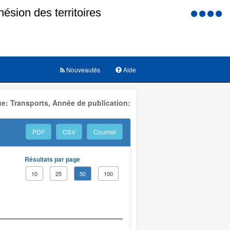
Menu
d'accessi
Nouveautés
Aide
e: Transports, Année de publication:
PDF
CSV
Courriel
Résultats par page
10
25
50
100