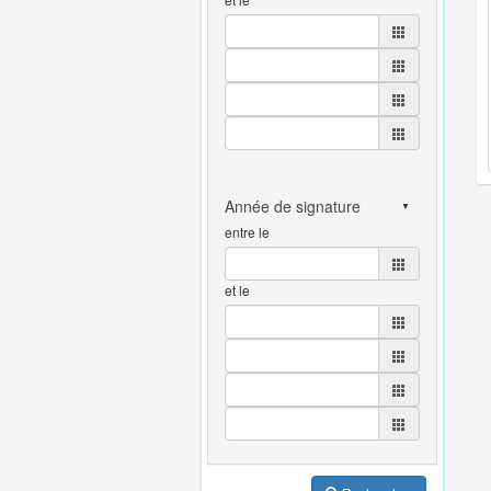
entre le
et le