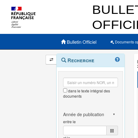
Menu principal
Bulletin Officiel
Documents o
Navigation
Menu
Recherche
contextuel
et
outils
annexes
dans le texte intégral des
documents
entre le
et le