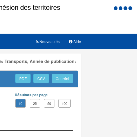
Menu
d'accessi
Nouveautés
Aide
: Transports, Année de publication:
PDF
CSV
Courriel
Résultats par page
10
25
50
100