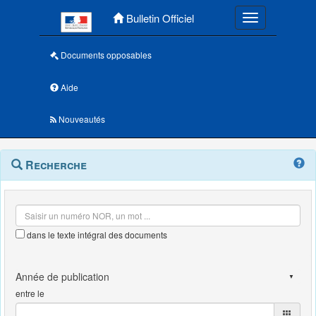
Menu principal
Bulletin Officiel
Toggle navigatio
Documents opposables
Aide
Nouveautés
Navigation
Menu
Recherche
contextuel
et
outils
annexes
dans le texte intégral des documents
entre le