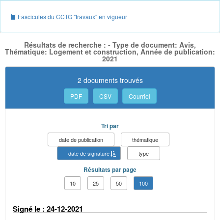
Fascicules du CCTG "travaux" en vigueur
Résultats de recherche : - Type de document: Avis,
Thématique: Logement et construction, Année de publication:
2021
2 documents trouvés
PDF
CSV
Courriel
Tri par
date de publication
thématique
date de signature
type
Résultats par page
10
25
50
100
Signé le : 24-12-2021