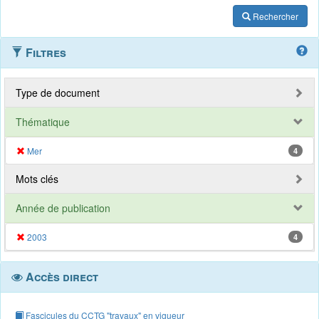
Rechercher
Filtres
Type de document
Thématique
Mer
4
Mots clés
Année de publication
2003
4
Accès direct
Fascicules du CCTG "travaux" en vigueur