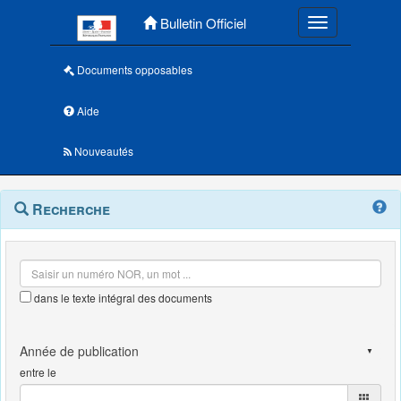
Menu principal
Bulletin Officiel
Toggle navigatio
Documents opposables
Aide
Nouveautés
Navigation
Menu
Recherche
contextuel
et
outils
annexes
dans le texte intégral des documents
entre le