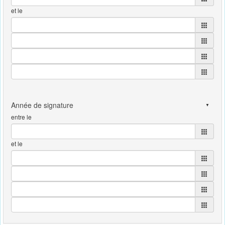
et le
entre le
et le