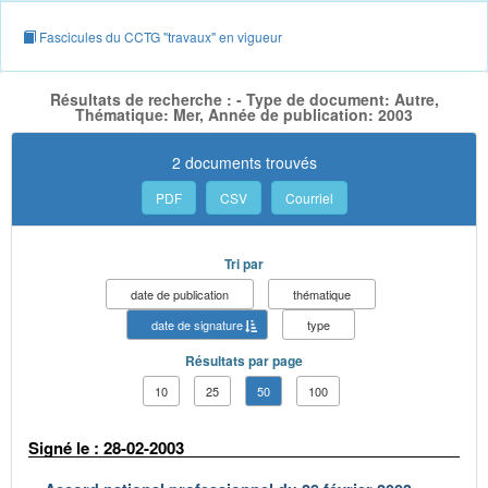
Fascicules du CCTG "travaux" en vigueur
Résultats de recherche : - Type de document: Autre,
Thématique: Mer, Année de publication: 2003
2 documents trouvés
PDF
CSV
Courriel
Tri par
date de publication
thématique
date de signature
type
Résultats par page
10
25
50
100
Signé le : 28-02-2003