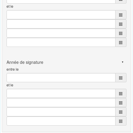
et le
entre le
et le