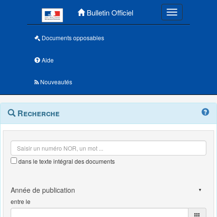
Menu principal
Bulletin Officiel
Toggle navigatio
Documents opposables
Aide
Nouveautés
Navigation
Menu
Recherche
contextuel
et
outils
annexes
dans le texte intégral des documents
entre le