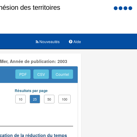
Menu
d'accessi
Nouveautés
Aide
 Mer, Année de publication: 2003
PDF
CSV
Courriel
Résultats par page
10
25
50
100
ication de la réduction du temps