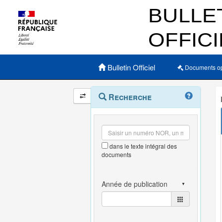
Menu principal
Bulletin Officiel
Documents o
Navigation
Menu
Recherche
contextuel
et
outils
annexes
dans le texte intégral des
documents