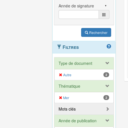
Rechercher
Filtres
Type de document
Autre
2
Thématique
Mer
2
Mots clés
Année de publication