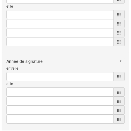
et le
entre le
et le