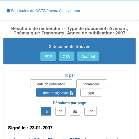
Fascicules du CCTG "travaux" en vigueur
Résultats de recherche : - Type de document: Avenant,
Thématique: Transports, Année de publication: 2007
3 documents trouvés
PDF
CSV
Courriel
Tri par
date de publication
thématique
date de signature
type
Résultats par page
10
25
50
100
Signé le : 23-01-2007