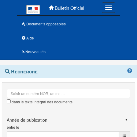
Menu principal
Bulletin Officiel
Toggle navigatio
Documents opposables
Aide
Nouveautés
Navigation
Menu
Recherche
contextuel
et
outils
annexes
dans le texte intégral des documents
entre le