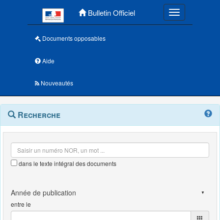
Menu principal
Bulletin Officiel
Toggle navigatio
Documents opposables
Aide
Nouveautés
Navigation
Menu
Recherche
contextuel
et
outils
annexes
dans le texte intégral des documents
entre le