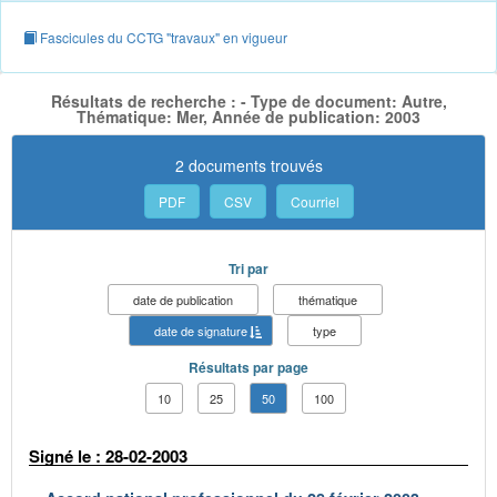
Fascicules du CCTG "travaux" en vigueur
Résultats de recherche : - Type de document: Autre,
Thématique: Mer, Année de publication: 2003
2 documents trouvés
PDF
CSV
Courriel
Tri par
date de publication
thématique
date de signature
type
Résultats par page
10
25
50
100
Signé le : 28-02-2003