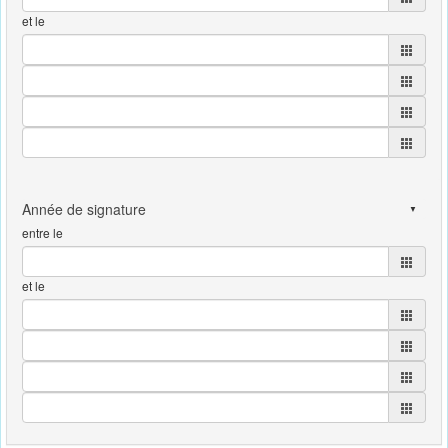
et le
entre le
et le