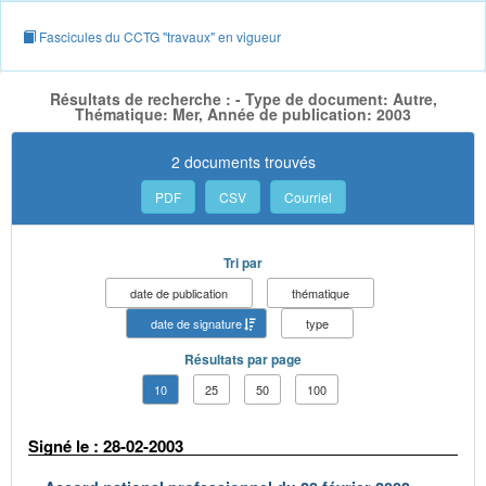
Fascicules du CCTG "travaux" en vigueur
Résultats de recherche : - Type de document: Autre,
Thématique: Mer, Année de publication: 2003
2 documents trouvés
PDF
CSV
Courriel
Tri par
date de publication
thématique
date de signature
type
Résultats par page
10
25
50
100
Signé le : 28-02-2003