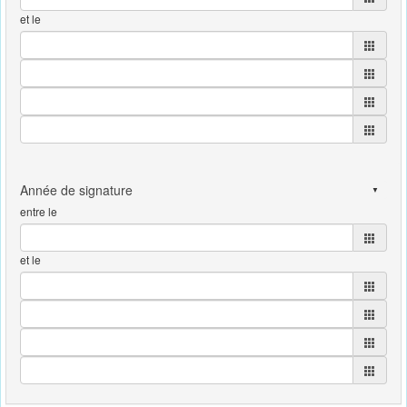
et le
entre le
et le