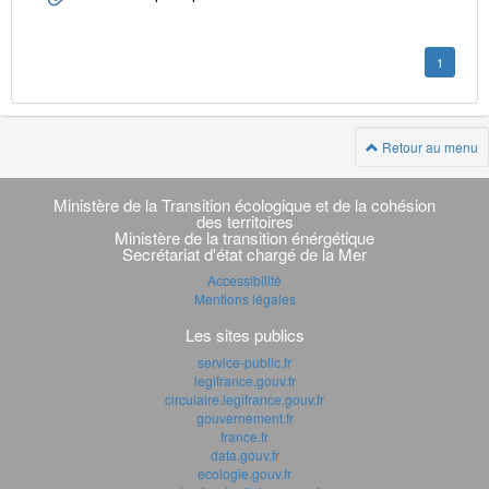
1
Retour au menu
Navigation
transverse
Ministère de la Transition écologique et de la cohésion
des territoires
Ministère de la transition énérgétique
Secrétariat d'état chargé de la Mer
Accessibilité
Mentions légales
Les sites publics
service-public.fr
legifrance.gouv.fr
circulaire.legifrance.gouv.fr
gouvernement.fr
france.fr
data.gouv.fr
ecologie.gouv.fr