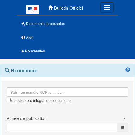
Menu principal
Bulletin Officiel
Toggle navigatio
Documents opposables
Aide
Nouveautés
Navigation
Menu
Recherche
contextuel
et
outils
annexes
dans le texte intégral des documents