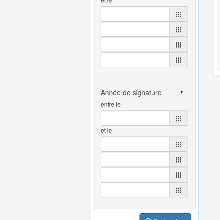
entre le
et le