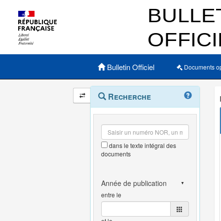
Menu principal
Bulletin Officiel
Documents o
Navigation
Menu
Recherche
contextuel
et
outils
annexes
dans le texte intégral des
documents
entre le
et le