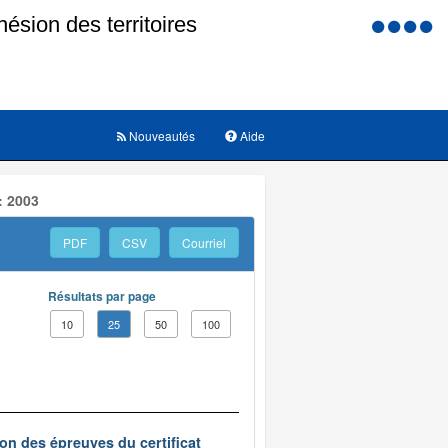
Menu
d'accessi
Nouveautés
Aide
: 2003
PDF
CSV
Courriel
Résultats par page
10
25
50
100
on des épreuves du certificat