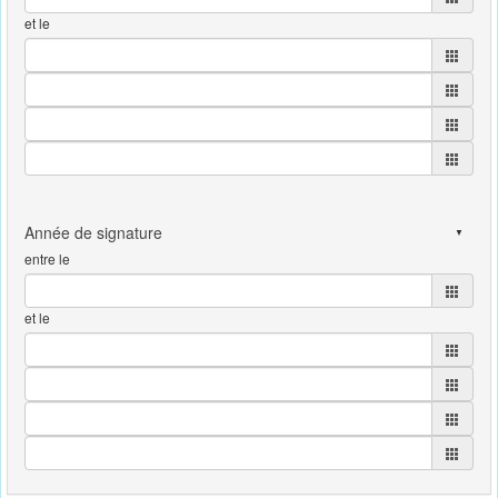
et le
entre le
et le