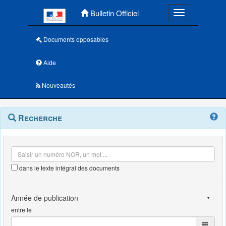
Menu principal
Bulletin Officiel
Toggle navigatio
Documents opposables
Aide
Nouveautés
Navigation
Menu
Recherche
contextuel
et
outils
annexes
dans le texte intégral des documents
entre le