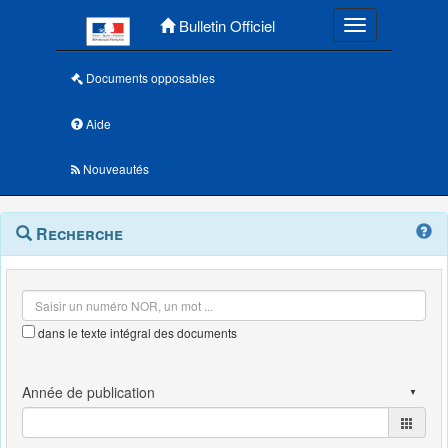
Menu principal
Bulletin Officiel
Toggle navigatio
Documents opposables
Aide
Nouveautés
Navigation
Menu
Recherche
contextuel
et
outils
annexes
dans le texte intégral des documents