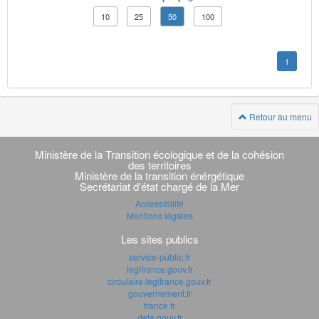
10
25
50
100
1
Retour au menu
Navigation
transverse
Ministère de la Transition écologique et de la cohésion
des territoires
Ministère de la transition énérgétique
Secrétariat d'état chargé de la Mer
Accessibilité
Mentions légales
Les sites publics
service-public.fr
legifrance.gouv.fr
circulaire.legifrance.gouv.fr
gouvernement.fr
france.fr
data.gouv.fr