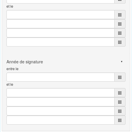
et le
entre le
et le