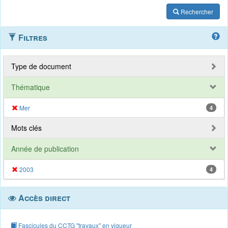
Rechercher
Filtres
Type de document
Thématique
Mer
4
Mots clés
Année de publication
2003
4
Accès direct
Fascicules du CCTG "travaux" en vigueur