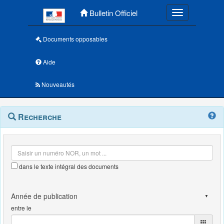
Menu principal
Bulletin Officiel
Toggle navigatio
Documents opposables
Aide
Nouveautés
Navigation
Menu
Recherche
contextuel
et
outils
annexes
dans le texte intégral des documents
entre le