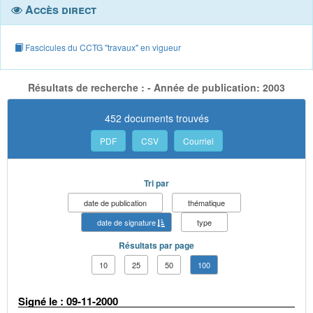
Accès direct
Fascicules du CCTG "travaux" en vigueur
Résultats de recherche : - Année de publication: 2003
452 documents trouvés
PDF
CSV
Courriel
Tri par
date de publication
thématique
date de signature
type
Résultats par page
10
25
50
100
Signé le : 09-11-2000