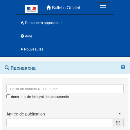
Menu principal
Bulletin Officiel
Toggle navigatio
Documents opposables
Aide
Nouveautés
Navigation
Menu
Recherche
contextuel
et
outils
annexes
dans le texte intégral des documents