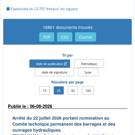
Fascicules du CCTG "travaux" en vigueur
16861 documents trouvés
PDF
CSV
Courriel
Tri par
date de publication
thématique
date de signature
type
Résultats par page
10
25
50
100
Publié le : 06-08-2026
Arrêté du 22 juillet 2026 portant nomination au
Comité technique permanent des barrages et des
ouvrages hydrauliques.