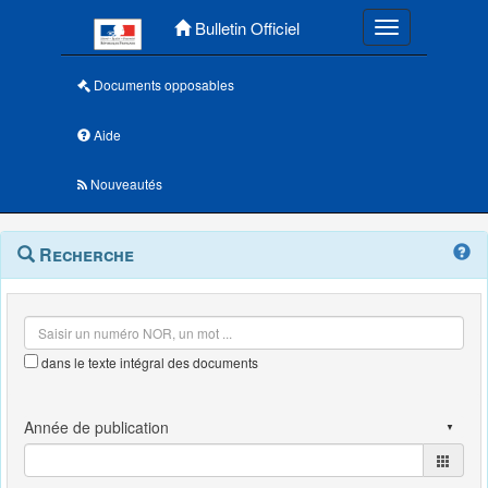
Menu principal
Bulletin Officiel
Toggle navigatio
Documents opposables
Aide
Nouveautés
Navigation
Menu
Recherche
contextuel
et
outils
annexes
dans le texte intégral des documents