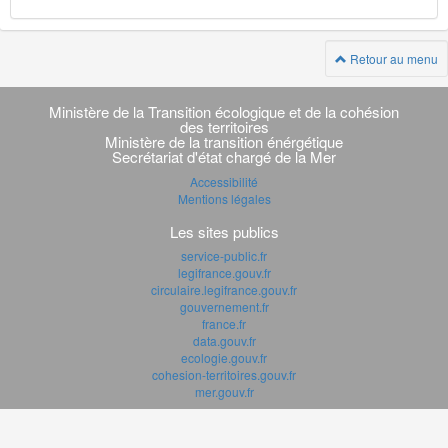
Retour au menu
Navigation
transverse
Ministère de la Transition écologique et de la cohésion
des territoires
Ministère de la transition énérgétique
Secrétariat d'état chargé de la Mer
Accessibilité
Mentions légales
Les sites publics
service-public.fr
legifrance.gouv.fr
circulaire.legifrance.gouv.fr
gouvernement.fr
france.fr
data.gouv.fr
ecologie.gouv.fr
cohesion-territoires.gouv.fr
mer.gouv.fr