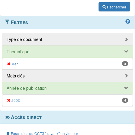
Rechercher
Filtres
Type de document
Thématique
Mer
4
Mots clés
Année de publication
2003
4
Accès direct
Fascicules du CCTG "travaux" en vigueur