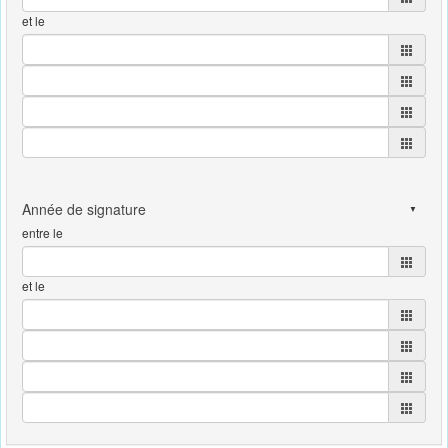
et le
entre le
et le