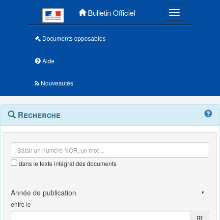
Menu principal
Bulletin Officiel
Toggle navigatio
Documents opposables
Aide
Nouveautés
Navigation
Menu
Recherche
contextuel
et
outils
annexes
dans le texte intégral des documents
entre le