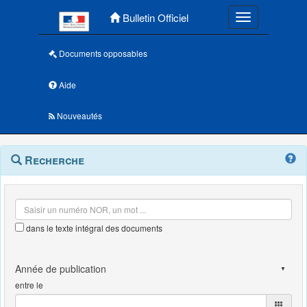
Menu principal
Bulletin Officiel
Toggle navigatio
Documents opposables
Aide
Nouveautés
Navigation
Menu
Recherche
contextuel
et
outils
annexes
dans le texte intégral des documents
entre le