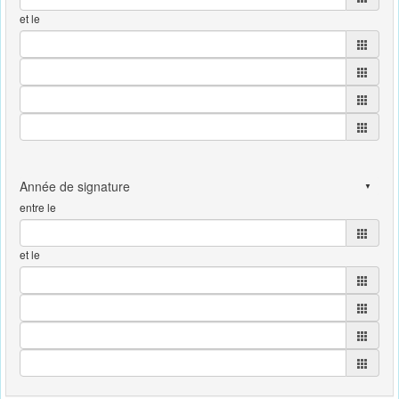
et le
entre le
et le