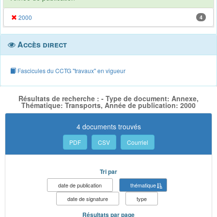
2000
4
Accès direct
Fascicules du CCTG "travaux" en vigueur
Résultats de recherche : - Type de document: Annexe,
Thématique: Transports, Année de publication: 2000
4 documents trouvés
PDF
CSV
Courriel
Tri par
date de publication
thématique
date de signature
type
Résultats par page