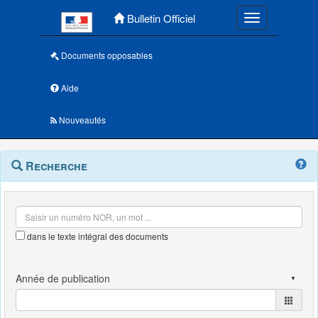
Menu principal
Bulletin Officiel
Toggle navigatio
Documents opposables
Aide
Nouveautés
Navigation
Menu
Recherche
contextuel
et
outils
annexes
dans le texte intégral des documents