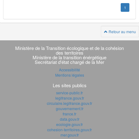
1
Retour au menu
Navigation
transverse
Ministère de la Transition écologique et de la cohésion
des territoires
Ministère de la transition énérgétique
Secrétariat d'état chargé de la Mer
Accessibilité
Mentions légales
Les sites publics
service-public.fr
legifrance.gouv.fr
circulaire.legifrance.gouv.fr
gouvernement.fr
france.fr
data.gouv.fr
ecologie.gouv.fr
cohesion-territoires.gouv.fr
mer.gouv.fr