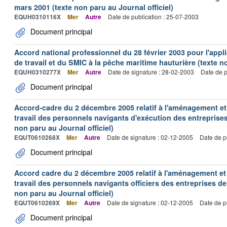
mars 2001 (texte non paru au Journal officiel)
EQUH0310116X
Mer
Autre
Date de publication : 25-07-2003
Document principal
Accord national professionnel du 28 février 2003 pour l'appl
de travail et du SMIC à la pêche maritime hauturière (texte no
EQUH0310277X
Mer
Autre
Date de signature : 28-02-2003
Date de p
Document principal
Accord-cadre du 2 décembre 2005 relatif à l'aménagement et
travail des personnels navigants d'exécution des entreprise
non paru au Journal officiel)
EQUT0610268X
Mer
Autre
Date de signature : 02-12-2005
Date de p
Document principal
Accord cadre du 2 décembre 2005 relatif à l'aménagement et
travail des personnels navigants officiers des entreprises 
non paru au Journal officiel)
EQUT0610269X
Mer
Autre
Date de signature : 02-12-2005
Date de p
Document principal