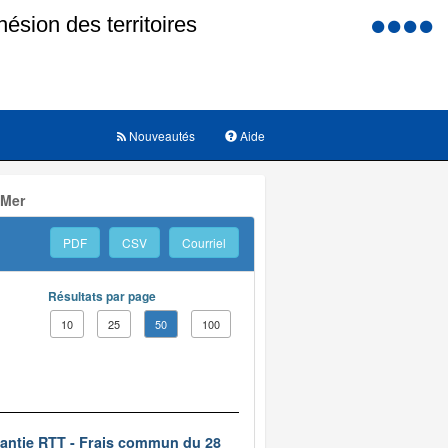
Menu
d'accessi
Nouveautés
Aide
 Mer
PDF
CSV
Courriel
Résultats par page
10
25
50
100
rantie RTT - Frais commun du 28