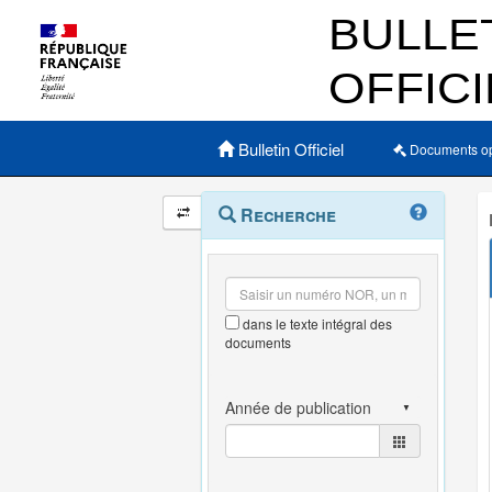
Menu principal
Bulletin Officiel
Documents o
Navigation
Menu
Recherche
contextuel
et
outils
annexes
dans le texte intégral des
documents