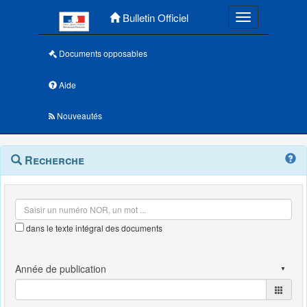
Menu principal
Bulletin Officiel
Toggle navigatio
Documents opposables
Aide
Nouveautés
Navigation
Menu
Recherche
contextuel
et
outils
annexes
dans le texte intégral des documents