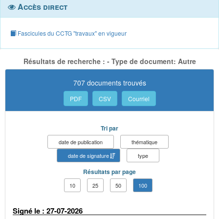
Accès direct
Fascicules du CCTG "travaux" en vigueur
Résultats de recherche : - Type de document: Autre
707 documents trouvés
PDF
CSV
Courriel
Tri par
date de publication
thématique
date de signature
type
Résultats par page
10
25
50
100
Signé le : 27-07-2026