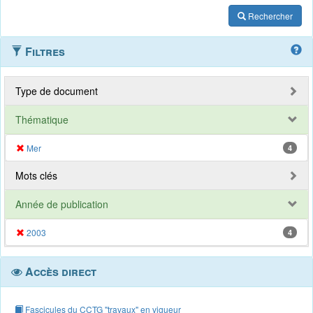
Rechercher
Filtres
Type de document
Thématique
Mer
4
Mots clés
Année de publication
2003
4
Accès direct
Fascicules du CCTG "travaux" en vigueur