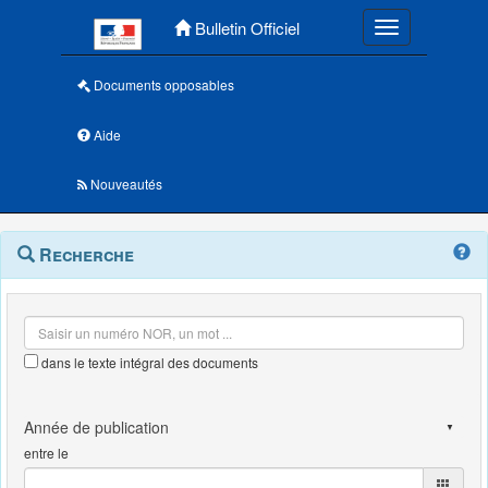
Menu principal
Bulletin Officiel
Toggle navigatio
Documents opposables
Aide
Nouveautés
Navigation
Menu
Recherche
contextuel
et
outils
annexes
dans le texte intégral des documents
entre le