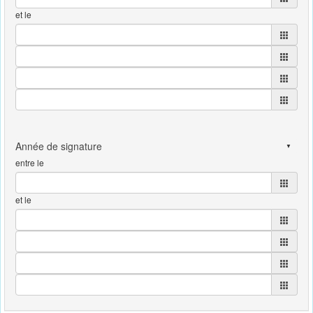
et le
entre le
et le