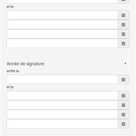
et le
entre le
et le