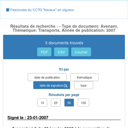
Fascicules du CCTG "travaux" en vigueur
Résultats de recherche : - Type de document: Avenant,
Thématique: Transports, Année de publication: 2007
3 documents trouvés
PDF
CSV
Courriel
Tri par
date de publication
thématique
date de signature
type
Résultats par page
10
25
50
100
Signé le : 23-01-2007