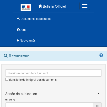
Menu principal
Bulletin Officiel
Toggle navigatio
Documents opposables
Aide
Nouveautés
Navigation
Menu
Recherche
contextuel
et
outils
annexes
dans le texte intégral des documents
entre le