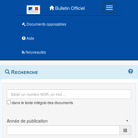
Menu principal
Bulletin Officiel
Toggle navigatio
Documents opposables
Aide
Nouveautés
Navigation
Menu
Recherche
contextuel
et
outils
annexes
dans le texte intégral des documents