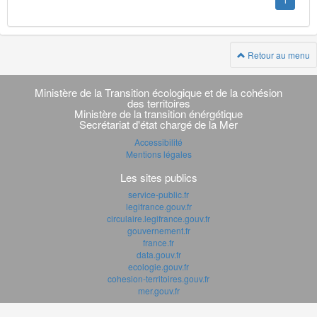
1
Retour au menu
Navigation
transverse
Ministère de la Transition écologique et de la cohésion
des territoires
Ministère de la transition énérgétique
Secrétariat d'état chargé de la Mer
Accessibilité
Mentions légales
Les sites publics
service-public.fr
legifrance.gouv.fr
circulaire.legifrance.gouv.fr
gouvernement.fr
france.fr
data.gouv.fr
ecologie.gouv.fr
cohesion-territoires.gouv.fr
mer.gouv.fr