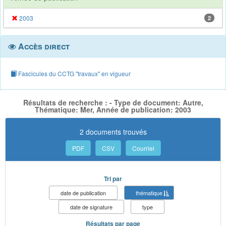
2003
2
Accès direct
Fascicules du CCTG "travaux" en vigueur
Résultats de recherche : - Type de document: Autre,
Thématique: Mer, Année de publication: 2003
2 documents trouvés
PDF
CSV
Courriel
Tri par
date de publication
thématique
date de signature
type
Résultats par page