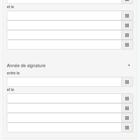
et le
entre le
et le