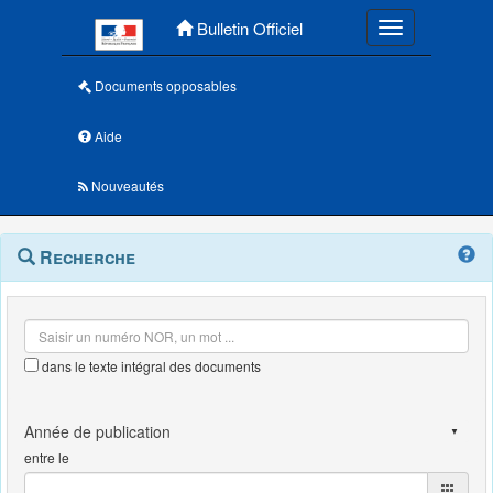
Menu principal
Bulletin Officiel
Toggle navigatio
Documents opposables
Aide
Nouveautés
Navigation
Menu
Recherche
contextuel
et
outils
annexes
dans le texte intégral des documents
entre le