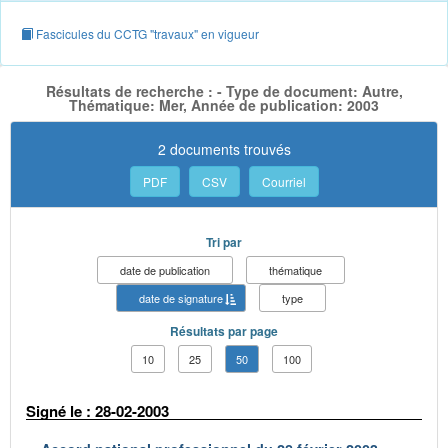
Fascicules du CCTG "travaux" en vigueur
Résultats de recherche : - Type de document: Autre,
Thématique: Mer, Année de publication: 2003
2 documents trouvés
PDF
CSV
Courriel
Tri par
date de publication
thématique
date de signature
type
Résultats par page
10
25
50
100
Signé le : 28-02-2003