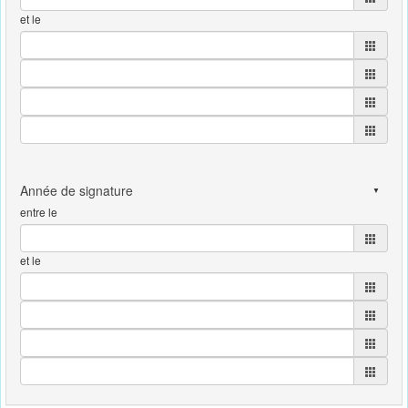
et le
entre le
et le