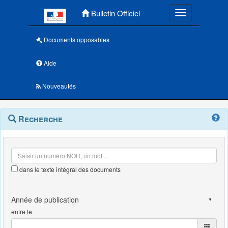
Menu principal
Bulletin Officiel
Toggle navigatio
Documents opposables
Aide
Nouveautés
Navigation
Menu
Recherche
contextuel
et
outils
annexes
dans le texte intégral des documents
entre le