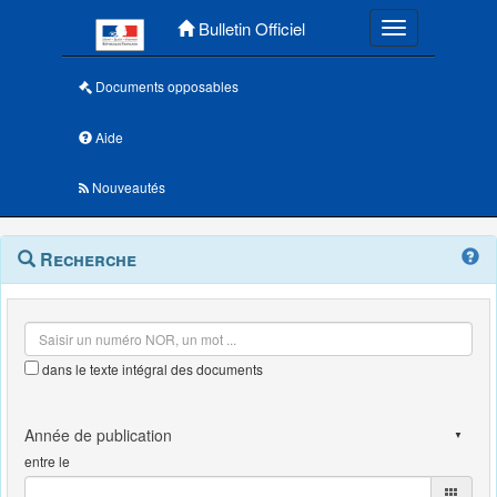
Menu principal
Bulletin Officiel
Toggle navigatio
Documents opposables
Aide
Nouveautés
Navigation
Menu
Recherche
contextuel
et
outils
annexes
dans le texte intégral des documents
entre le