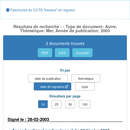
Fascicules du CCTG "travaux" en vigueur
Résultats de recherche : - Type de document: Autre,
Thématique: Mer, Année de publication: 2003
2 documents trouvés
PDF
CSV
Courriel
Tri par
date de publication
thématique
date de signature
type
Résultats par page
10
25
50
100
Signé le : 28-02-2003