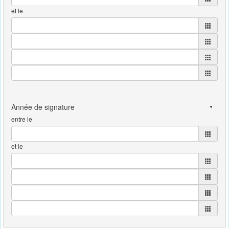
et le
entre le
et le