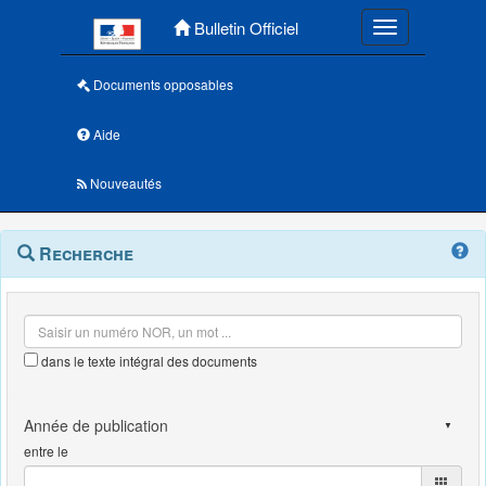
Menu principal
Bulletin Officiel
Toggle navigatio
Documents opposables
Aide
Nouveautés
Navigation
Menu
Recherche
contextuel
et
outils
annexes
dans le texte intégral des documents
entre le