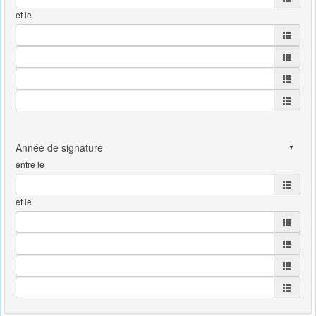
et le
entre le
et le